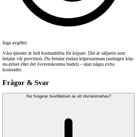
Inga avgifter
Våra tjänster är helt kostnadsfria för köpare. Det är säljaren som
betalar vår provision. Du betalar endast köpesumman (antingen köp-
nu-priset eller det överenskomna budet) – utan några extra
kostnader.
Frågor & Svar
Hur fungerar överlåtelsen av ett domäninnehav?