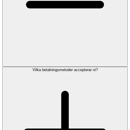
Vilka betalningsmetoder accepterar ni?