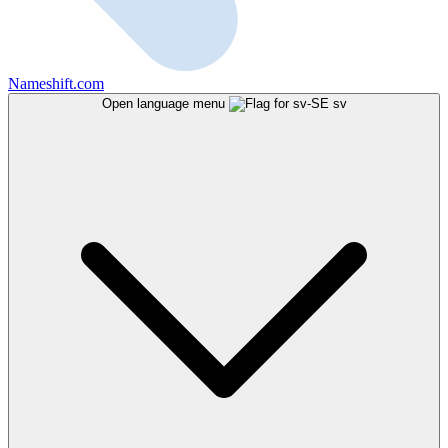
Nameshift.com
Open language menu
sv